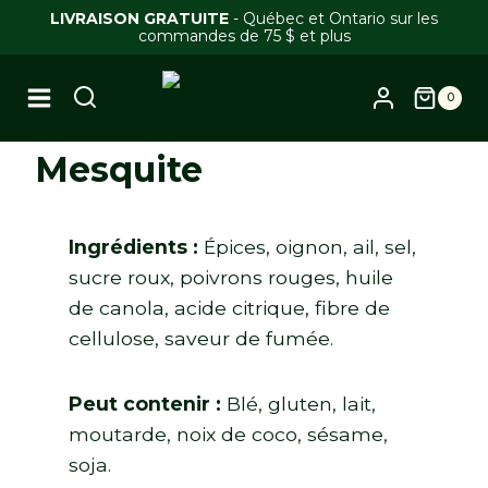
Skip
LIVRAISON GRATUITE
- Québec et Ontario sur les
commandes de 75 $ et plus
to
content
0
Mesquite
Ingrédients :
Épices, oignon, ail, sel,
sucre roux, poivrons rouges, huile
de canola, acide citrique, fibre de
cellulose, saveur de fumée.
Peut contenir :
Blé, gluten, lait,
moutarde, noix de coco, sésame,
soja.