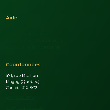
Mon compte
Aide
FAQs
Conditions de vente
Retours et remboursements
Politique de confidentialité
Coordonnées
571, rue Bisaillon
Magog (Québec),
Canada, J1X 8C2
(819) 868-0796
info@crousset.com