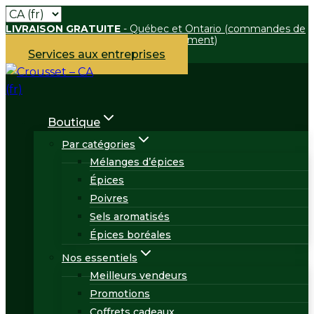
Skip
LIVRAISON GRATUITE
- Québec et Ontario (commandes de
to
75 $ et plus boutique en ligne uniquement)
content
Services aux entreprises
Boutique
Par catégories
Mélanges d’épices
Épices
Poivres
Sels aromatisés
Épices boréales
Nos essentiels
Meilleurs vendeurs
Promotions
Coffrets cadeaux