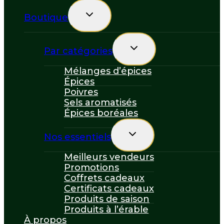
Toggle
Boutique
child
menu
Toggle
Par catégories
child
menu
Mélanges d’épices
Épices
Poivres
Sels aromatisés
Épices boréales
Toggle
Nos essentiels
child
menu
Meilleurs vendeurs
Promotions
Coffrets cadeaux
Certificats cadeaux
Produits de saison
Produits à l’érable
À propos