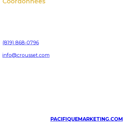
Coordonnées
571, rue Bisaillon
Magog (Québec),
Canada, J1X 8C2
(819) 868-0796
info@crousset.com
© Tous droits réservés, Épices Crousset, 2026
Solutions web
PACIFIQUEMARKETING.COM