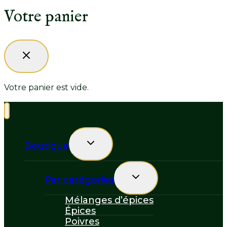
Votre panier
Votre panier est vide.
Toggle
Boutique
child
menu
Toggle
Par catégories
child
menu
Mélanges d’épices
Épices
Poivres