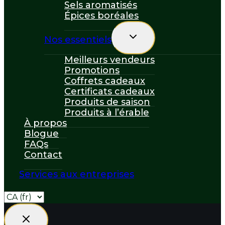
Sels aromatisés
Épices boréales
Toggle
Nos essentiels
child
menu
Meilleurs vendeurs
Promotions
Coffrets cadeaux
Certificats cadeaux
Produits de saison
Produits à l’érable
À propos
Blogue
FAQs
Contact
Services aux entreprises