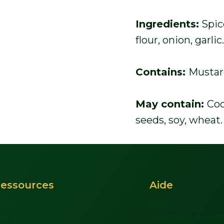
Ingredients:
Spice
flour, onion, garlic
Contains:
Mustar
May contain:
Coc
seeds, soy, wheat.
essources
Aide
upport
FAQs
 propos
Conditions de ven