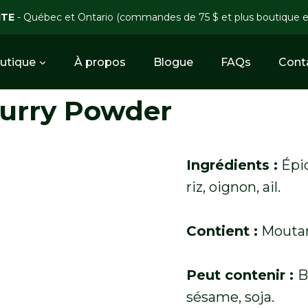
ITE
- Québec et Ontario (commandes de 75 $ et plus boutique 
utique
À propos
Blogue
FAQs
Cont
Curry Powder
Ingrédients :
Épic
riz, oignon, ail.
Contient :
Moutar
Peut contenir :
B
sésame, soja.