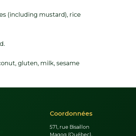
s (including mustard), rice
.
d.
onut, gluten, milk, sesame
Coordonnées
571, rue Bisaillon
te
Magog (Québec),