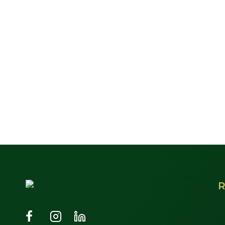
R
S
À