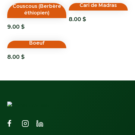
Cari de Madras
Couscous (Berbère
éthiopien)
8.00
$
9.00
$
Boeuf
8.00
$