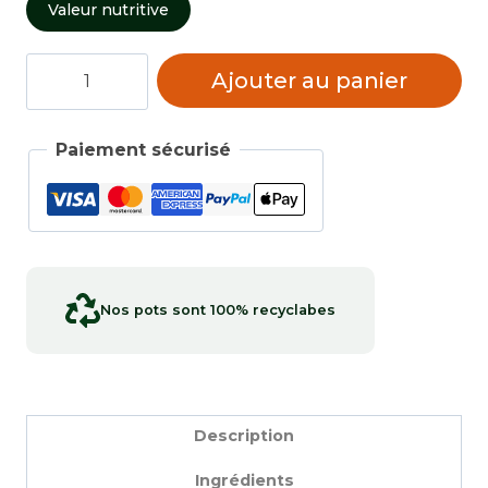
Valeur nutritive
quantité
Ajouter au panier
de
Barbecue
fumées
Paiement sécurisé
Nos pots sont 100% recyclabes
Description
Ingrédients