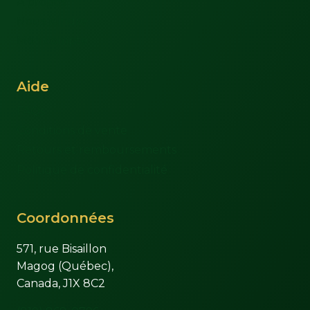
À propos
Nous joindre
Mon compte
Aide
FAQs
Conditions de vente
Retours et remboursements
Politique de confidentialité
Coordonnées
571, rue Bisaillon
Magog (Québec),
Canada, J1X 8C2