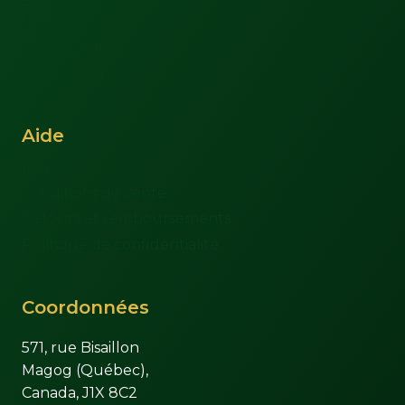
À propos
Nous joindre
Mon compte
Aide
FAQs
Conditions de vente
Retours et remboursements
Politique de confidentialité
Coordonnées
571, rue Bisaillon
Magog (Québec),
Canada, J1X 8C2