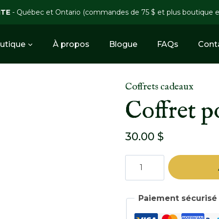
ITE
- Québec et Ontario (commandes de 75 $ et plus boutique 
utique
À propos
Blogue
FAQs
Cont
Coffrets cadeaux
Coffret p
30.00
$
quantité
de
Coffret
poisson
Paiement sécurisé