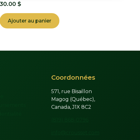
30.00
$
Ajouter au panier
Coordonnées
571, rue Bisaillon
te
Magog (Québec),
ursements
Canada, J1X 8C2
entialité
(819) 868-0796
info@crousset.com