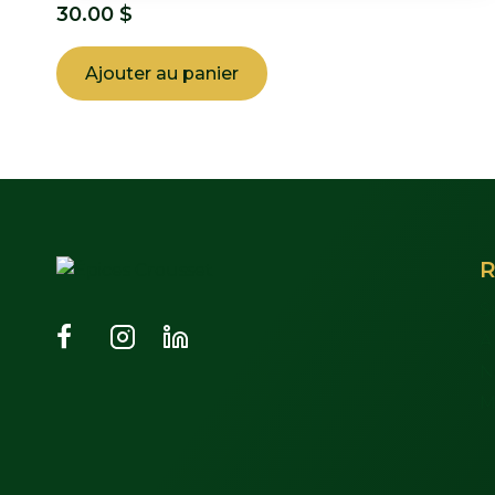
30.00
$
Ajouter au panier
R
S
À
N
M