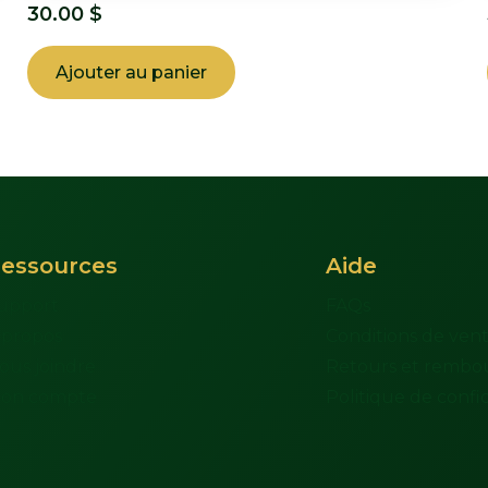
30.00
$
Ajouter au panier
essources
Aide
upport
FAQs
 propos
Conditions de ven
ous joindre
Retours et rembo
on compte
Politique de confid