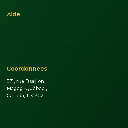
Aide
FAQs
Conditions de vente
Retours et remboursements
Politique de confidentialité
Coordonnées
571, rue Bisaillon
Magog (Québec),
Canada, J1X 8C2
(819) 868-0796
info@crousset.com