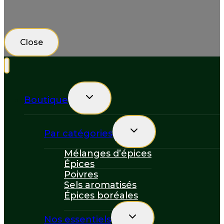
Close
Toggle
Boutique
child
menu
Toggle
Par catégories
child
menu
Mélanges d’épices
Épices
Poivres
Sels aromatisés
Épices boréales
Toggle
Nos essentiels