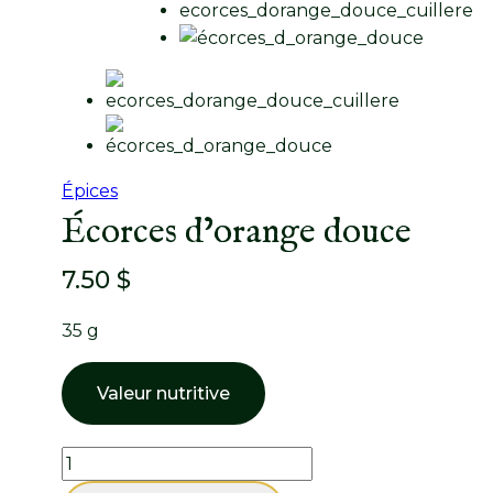
Épices
Écorces d’orange douce
7.50
$
35 g
Valeur nutritive
quantité
de