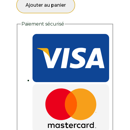
Ajouter au panier
Écorces
d'orange
douce
Paiement sécurisé