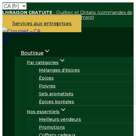
Skip
LIVRAISON GRATUITE
- Québec et Ontario (commandes de
to
75 $ et plus boutique en ligne uniquement)
content
Services aux entreprises
Boutique
Par catégories
Mélanges d’épices
Épices
Poivres
Sels aromatisés
Épices boréales
Nos essentiels
Meilleurs vendeurs
Promotions
Coffrets cadeaux