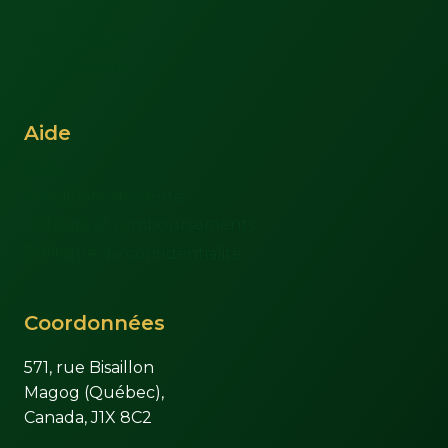
À propos
Nous joindre
Mon compte
Aide
FAQs
Conditions de vente
Retours et remboursements
Politique de confidentialité
Coordonnées
571, rue Bisaillon
Magog (Québec),
Canada, J1X 8C2