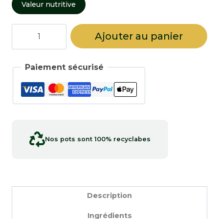
Valeur nutritive
quantité
Ajouter au panier
de
Graines
d'aneth
Paiement sécurisé
Nos pots sont 100% recyclabes
Description
Ingrédients