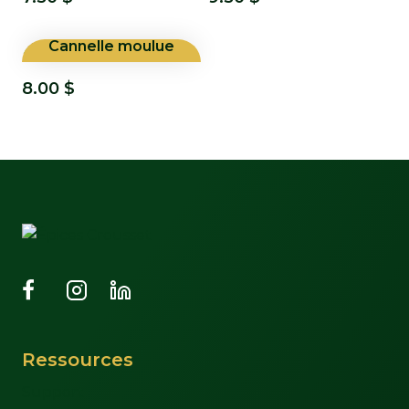
Cannelle moulue
8.00
$
Ressources
Support