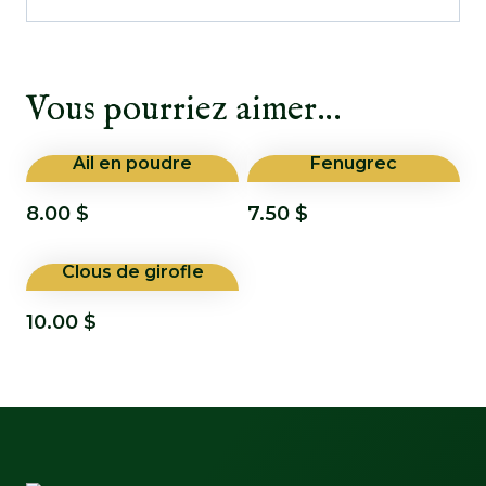
Vous pourriez aimer…
Ail en poudre
Fenugrec
8.00
$
7.50
$
Clous de girofle
10.00
$