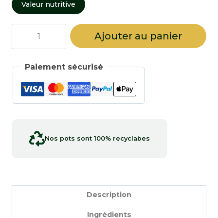
Valeur nutritive
quantité
Ajouter au panier
de
Graines
de
Paiement sécurisé
coriandre
moulues
Nos pots sont 100% recyclabes
Description
Ingrédients