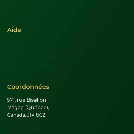
Nous joindre
Mon compte
Aide
FAQs
Conditions de vente
Retours et remboursements
Politique de confidentialité
Coordonnées
571, rue Bisaillon
Magog (Québec),
Canada, J1X 8C2
(819) 868-0796