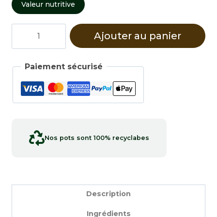
Valeur nutritive
quantité
Ajouter au panier
de
Poivre
blanc
Paiement sécurisé
Nos pots sont 100% recyclabes
Description
Ingrédients