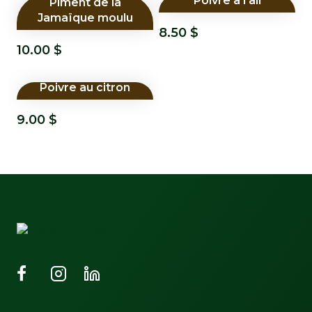
Poivre à l’ail
Piment de la
Jamaïque moulu
8.50
$
10.00
$
Poivre au citron
9.00
$