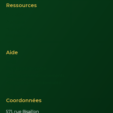
Ressources
Support
À propos
Nous joindre
Mon compte
Aide
FAQs
Conditions de vente
Retours et remboursements
Politique de confidentialité
Coordonnées
571, rue Bisaillon