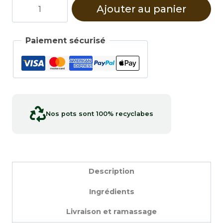
quantité
Ajouter au panier
de
Poivre
noir
Paiement sécurisé
Malabar
Nos pots sont 100% recyclabes
Description
Ingrédients
Livraison et ramassage