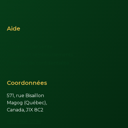
Nous joindre
Mon compte
Aide
FAQs
Conditions de vente
Retours et remboursements
Politique de confidentialité
Coordonnées
571, rue Bisaillon
Magog (Québec),
Canada, J1X 8C2
(819) 868-0796