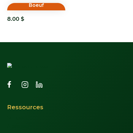
Boeuf
8.00
$
Ressources
Support
À propos