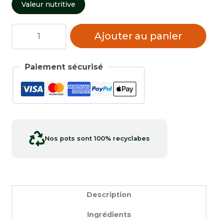
Valeur nutritive
quantité
Ajouter au panier
de
Spaghettis
sans
Paiement sécurisé
sel
Nos pots sont 100% recyclabes
Description
Ingrédients