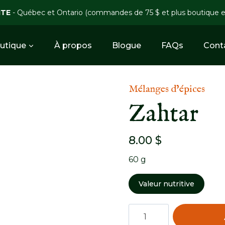
ITE
- Québec et Ontario (commandes de 75 $ et plus boutique 
utique
À propos
Blogue
FAQs
Cont
Mélanges d’épices
Zahtar
8.00
$
60 g
Valeur nutritive
quantité
de