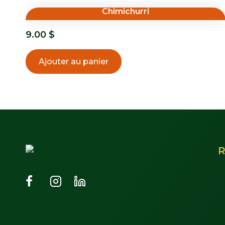
Chimichurri
9.00
$
Ajouter au panier
R
S
À
N
M