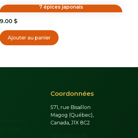
7 épices japonais
9.00
$
Ajouter au panier
Coordonnées
571, rue Bisaillon
te
Magog (Québec),
ursements
Canada, J1X 8C2
entialité
(819) 868-0796