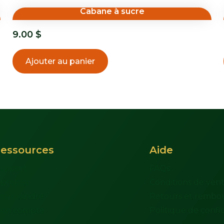
Cabane à sucre
9.00
$
Ajouter au panier
essources
Aide
upport
FAQs
 propos
Conditions de ven
ous joindre
Retours et rembo
on compte
Politique de confid