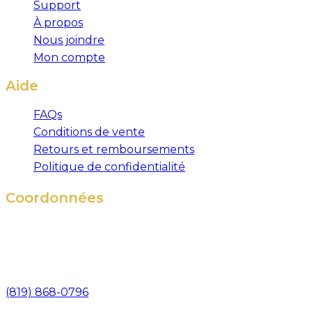
Support
À propos
Nous joindre
Mon compte
Aide
FAQs
Conditions de vente
Retours et remboursements
Politique de confidentialité
Coordonnées
571, rue Bisaillon
Magog (Québec),
Canada, J1X 8C2
(819) 868-0796