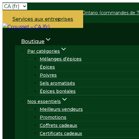
Skip
LIVRAISON GRATUITE
- Québec et Ontario (commandes de 75
to
Services aux entreprises
content
Boutique
Par catégories
Mélanges d’épices
Épices
Poivres
Sels aromatisés
Épices boréales
Nos essentiels
Meilleurs vendeurs
Promotions
Coffrets cadeaux
Certificats cadeaux