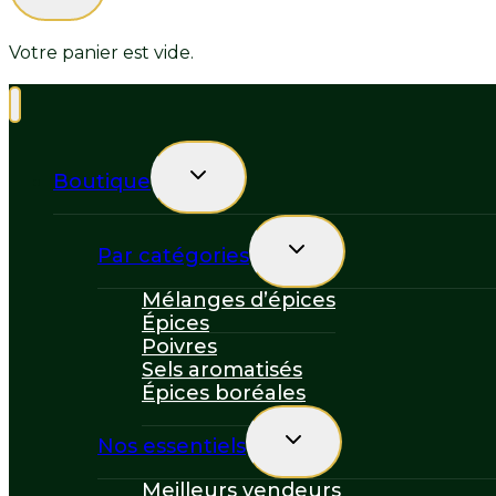
Votre panier est vide.
Toggle
Boutique
child
menu
Toggle
Par catégories
child
menu
Mélanges d’épices
Épices
Poivres
Sels aromatisés
Épices boréales
Toggle
Nos essentiels
child
menu
Meilleurs vendeurs