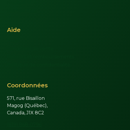
Nous joindre
Mon compte
Aide
FAQs
Conditions de vente
Retours et remboursements
Politique de confidentialité
Coordonnées
571, rue Bisaillon
Magog (Québec),
Canada, J1X 8C2
(819) 868-0796