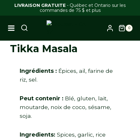
Skip
LIVRAISON GRATUITE
- Québec et Ontario sur les
commandes de 75 $ et plus
to
content
0
Tikka Masala
Ingrédients :
Épices, ail, farine de
riz, sel.
Peut contenir :
Blé, gluten, lait,
moutarde, noix de coco, sésame,
soja.
Ingredients:
Spices, garlic, rice