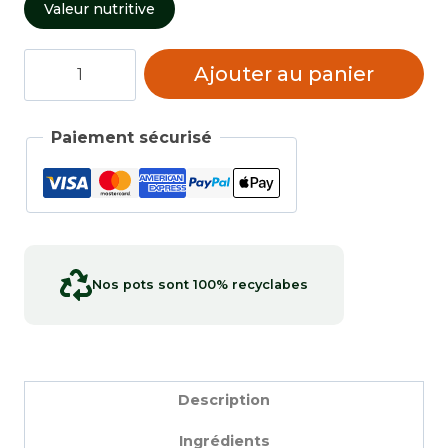
Valeur nutritive
quantité
Ajouter au panier
de
Chili
à
Paiement sécurisé
la
mexicaine
Nos pots sont 100% recyclabes
Description
Ingrédients