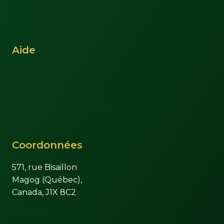
Nous joindre
Mon compte
Aide
FAQs
Conditions de vente
Retours et remboursements
Politique de confidentialité
Coordonnées
571, rue Bisaillon
Magog (Québec),
Canada, J1X 8C2
(819) 868-0796