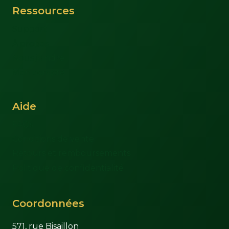
Ressources
Support
À propos
Nous joindre
Mon compte
Aide
FAQs
Conditions de vente
Retours et remboursements
Politique de confidentialité
Coordonnées
571, rue Bisaillon