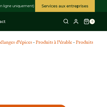
Services aux entreprises
en ligne uniquement)
act
0
langes d’épices
Produits à l’érable
Produits
 – 
 – 