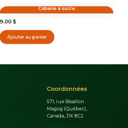
Cabane à sucre
9.00
$
Ajouter au panier
Coordonnées
571, rue Bisaillon
te
Magog (Québec),
ursements
Canada, J1X 8C2
entialité
(819) 868-0796