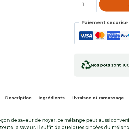
quantité
de
Saumon
Paiement sécurisé
Nos pots sont 10
Description
Ingrédients
Livraison et ramassage
n de saveur de noyer, ce mélange peut aussi convenir à 
te la saveur. Il suffit de quelques pincées du mélange 