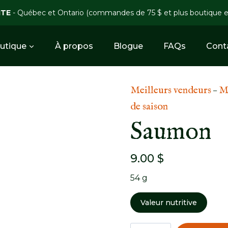
ITE
- Québec et Ontario (commandes de 75 $ et plus boutique 
utique
À propos
Blogue
FAQs
Cont
Meilleurs vendeurs
Mé
 – 
de saison
Saumon
9.00
$
54 g
Valeur nutritive