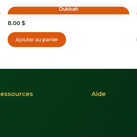
Dukkah
8.00
$
Ajouter au panier
essources
Aide
upport
FAQs
 propos
Conditions de ven
ous joindre
Retours et rembo
on compte
Politique de confid