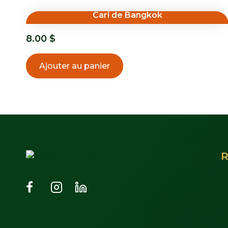
Cari de Bangkok
8.00
$
Ajouter au panier
R
S
À
N
M