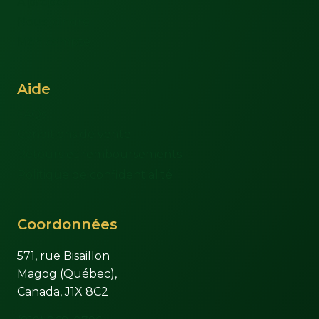
À propos
Nous joindre
Mon compte
Aide
FAQs
Conditions de vente
Retours et remboursements
Politique de confidentialité
Coordonnées
571, rue Bisaillon
Magog (Québec),
Canada, J1X 8C2