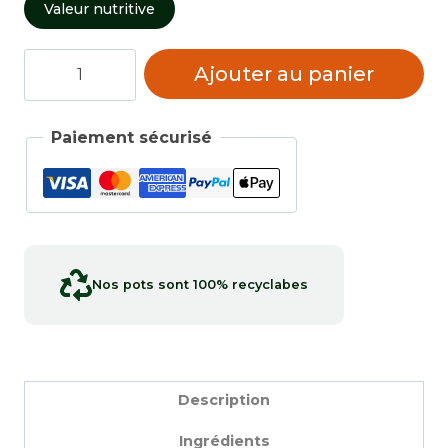
Valeur nutritive
quantité
Ajouter au panier
de
Tajine
(Tabil)
Paiement sécurisé
Nos pots sont 100% recyclabes
Description
Ingrédients