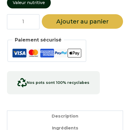
Valeur nutritive
quantité
Ajouter au panier
de
Baies
de
Paiement sécurisé
genièvre
Nos pots sont 100% recyclabes
Description
Ingrédients