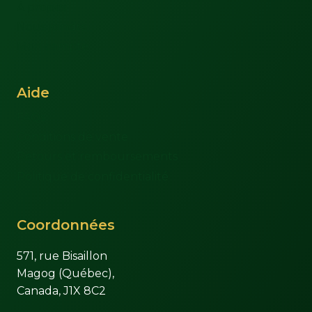
À propos
Nous joindre
Mon compte
Aide
FAQs
Conditions de vente
Retours et remboursements
Politique de confidentialité
Coordonnées
571, rue Bisaillon
Magog (Québec),
Canada, J1X 8C2