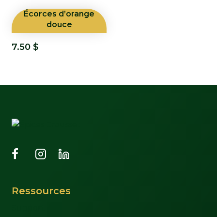
Écorces d’orange
douce
7.50
$
Ressources
Support