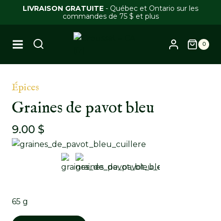
Skip
LIVRAISON GRATUITE
- Québec et Ontario sur les
commandes de 75 $ et plus
to
content
0
Épices
Graines de pavot bleu
9.00
$
65 g