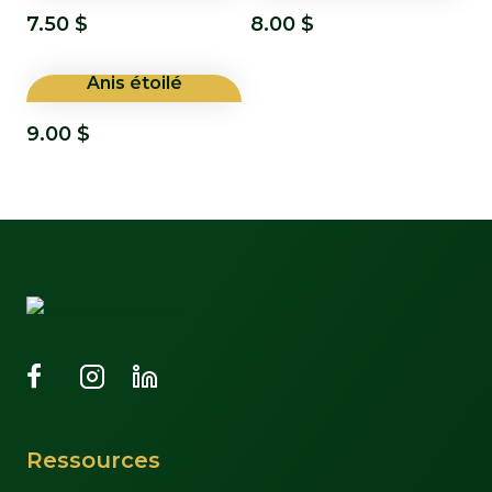
7.50
$
8.00
$
Anis étoilé
9.00
$
Ressources