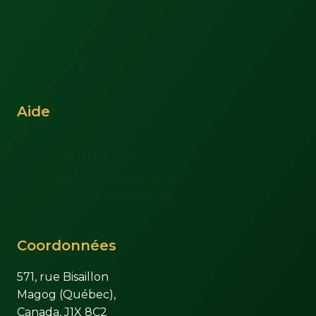
Support
À propos
Nous joindre
Mon compte
Aide
FAQs
Conditions de vente
Retours et remboursements
Politique de confidentialité
Coordonnées
571, rue Bisaillon
Magog (Québec),
Canada, J1X 8C2