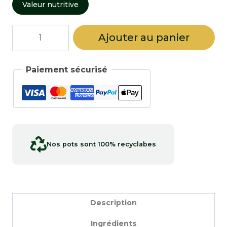
Valeur nutritive
quantité
Ajouter au panier
de
Graines
de
Paiement sécurisé
pavot
bleu
Nos pots sont 100% recyclabes
Description
Ingrédients