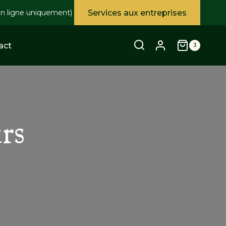
Services aux entreprises
en ligne uniquement)
act
3
rs