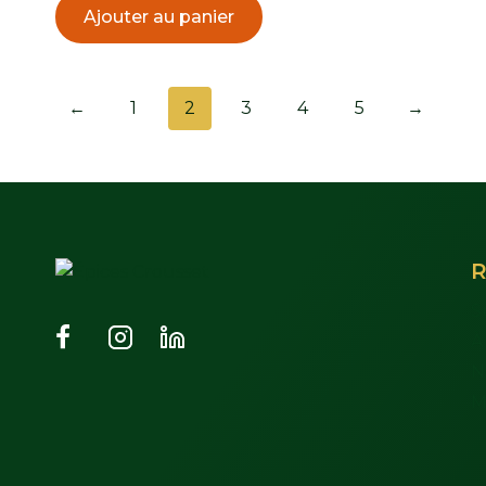
Ajouter au panier
←
1
2
3
4
5
→
R
S
À
N
M