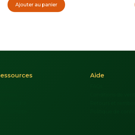
Ajouter au panier
essources
Aide
upport
FAQs
 propos
Conditions de ven
ous joindre
Retours et rembo
on compte
Politique de confid