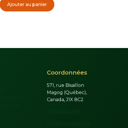
Ajouter au panier
Coordonnées
571, rue Bisaillon
te
Magog (Québec),
ursements
Canada, J1X 8C2
entialité
(819) 868-0796
info@crousset.com