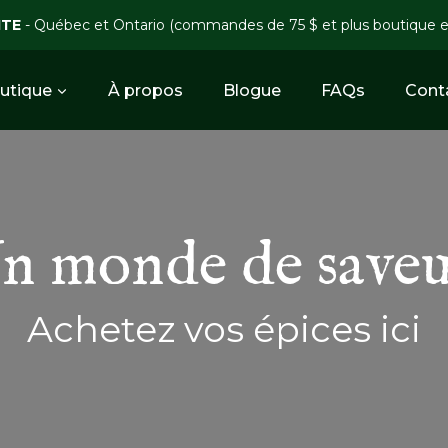
ITE
- Québec et Ontario (commandes de 75 $ et plus boutique 
utique
À propos
Blogue
FAQs
Cont
n monde de saveu
Achetez vos épices ici